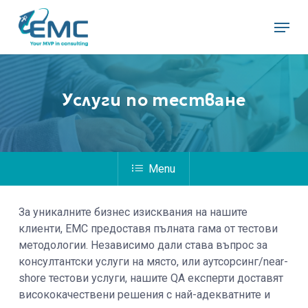
Skip
Menu
to
main
content
Услуги
по
тестване
Menu
За уникалните бизнес изисквания на нашите
клиенти, EMC предоставя пълната гама от тестови
методологии. Независимо дали става въпрос за
консултантски услуги на място, или аутсорсинг/near-
shore тестови услуги, нашите QA експерти доставят
висококачествени решения с най-адекватните и