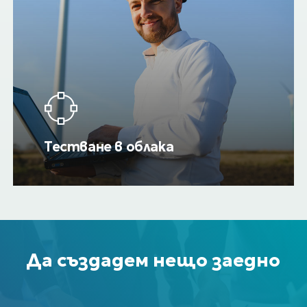
Тестване в облака
Да
създадем
нещо
заедно